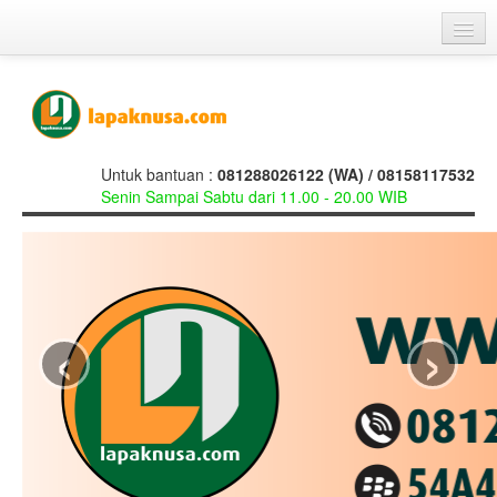
Beranda
Galery
Cara Pemesanan
Untuk bantuan :
081288026122 (WA) / 08158117532
Senin Sampai Sabtu dari 11.00 - 20.00 WIB
Testimoni
Hubungi Kami
Cerita Kita
‹
›