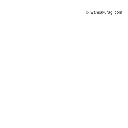
© iwansakuragi.com