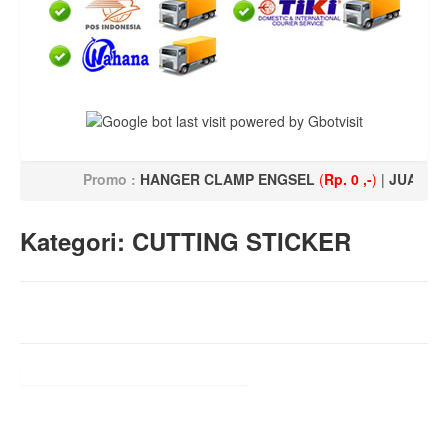
Promo :
HANGER CLAMP ENGSEL
(
Rp. 0 ,-
)
|
JUAL CCO
Kategori: CUTTING STICKER
Belum ada produk pada kategori ini.