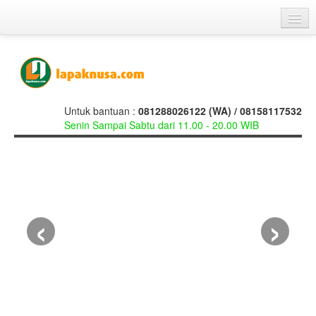
Beranda
Galery
Cara Pemesanan
Untuk bantuan :
081288026122 (WA) / 08158117532
Senin Sampai Sabtu dari 11.00 - 20.00 WIB
Testimoni
Hubungi Kami
Cerita Kita
‹
›