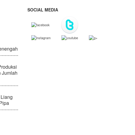
SOCIAL MEDIA
enengah
-------------
Produksi
m Jumlah
-------------
 Liang
 Pipa
-------------
© iwansakuragi.com