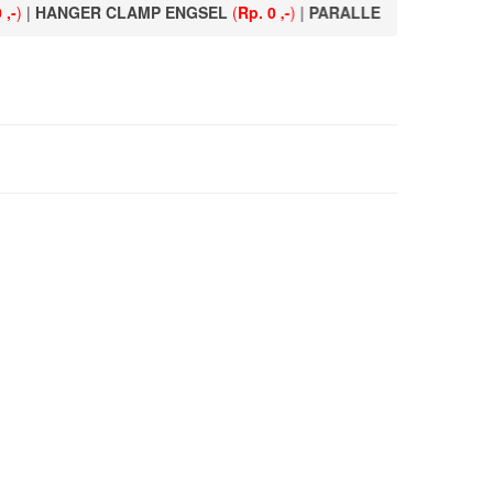
)
|
HANGER CLAMP ENGSEL
(
Rp. 0 ,-
)
|
PARALLEL GROOVE CONN