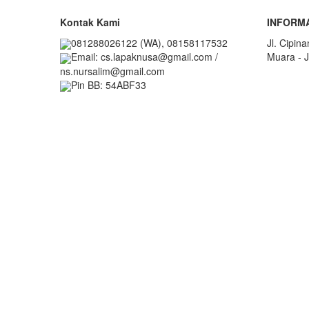
Kontak Kami
INFORM
081288026122 (WA), 08158117532
Jl. Cipin
Muara - J
Email: cs.lapaknusa@gmail.com /
ns.nursalim@gmail.com
Pin BB: 54ABF33