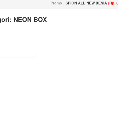
Promo :
SPION ALL NEW XENIA
(
Rp. 0 ,-
gori: NEON BOX
duk pada kategori ini.