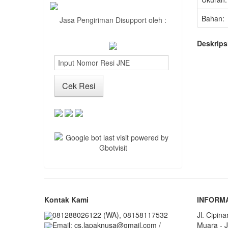
Bahan:
Jasa Pengiriman Disupport oleh :
Deskrips
Kontak Kami
INFORM
081288026122 (WA), 08158117532
Jl. Cipin
Muara - J
Email: cs.lapaknusa@gmail.com /