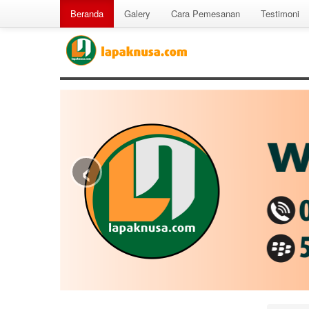
Beranda
Galery
Cara Pemesanan
Testimoni
‹