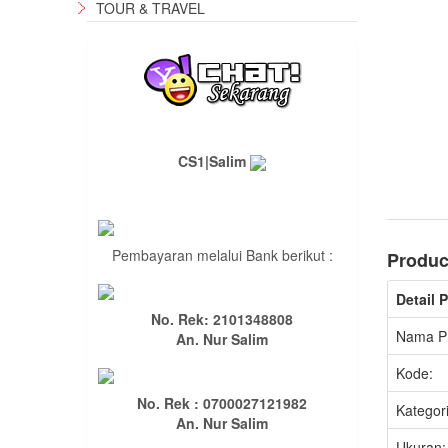
TOUR & TRAVEL
CS1|Salim
Pembayaran melalui Bank berikut :
Produc
Detail 
No. Rek: 2101348808
Nama P
An. Nur Salim
Kode:
No. Rek : 0700027121982
Kategori
An. Nur Salim
Ukuran: