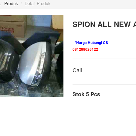
/
Produk
/
Detail Produk
SPION ALL NEW 
-
*Harga Hubungi CS
081288026122
Call
Stok 5 Pcs